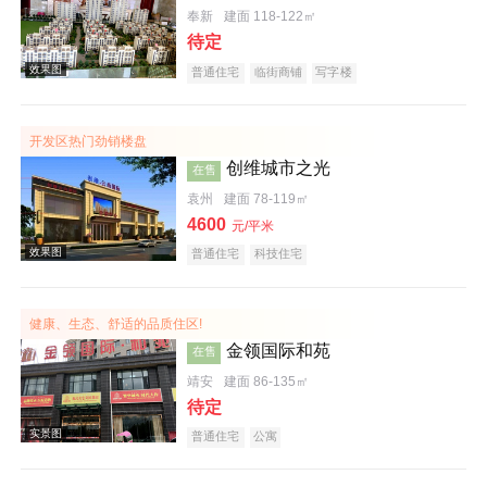
奉新
建面 118-122㎡
待定
普通住宅
临街商铺
写字楼
实景图
开发区热门劲销楼盘
创维城市之光
在售
袁州
建面 78-119㎡
4600
元/平米
普通住宅
科技住宅
健康、生态、舒适的品质住区!
效果图
金领国际和苑
在售
靖安
建面 86-135㎡
待定
普通住宅
公寓