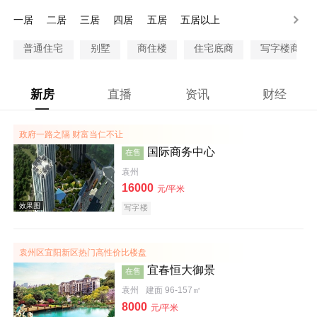
80-100万
100万以上
一居
二居
三居
四居
五居
五居以上
普通住宅
别墅
商住楼
住宅底商
写字楼商铺
新房
直播
资讯
财经
政府一路之隔 财富当仁不让
国际商务中心
在售
袁州
16000
元/平米
写字楼
袁州区宜阳新区热门高性价比楼盘
宜春恒大御景
在售
袁州
建面 96-157㎡
8000
元/平米