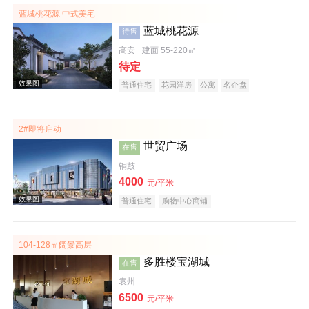
蓝城桃花源 中式美宅
蓝城桃花源
待售
高安
建面 55-220㎡
待定
普通住宅
花园洋房
公寓
名企盘
2#即将启动
实景图
世贸广场
在售
铜鼓
4000
元/平米
普通住宅
购物中心商铺
104-128㎡阔景高层
多胜楼宝湖城
在售
效果图
袁州
6500
元/平米