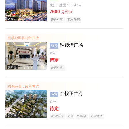
袁州
建面 91-143㎡
7600
效果图
元/平米
普通住宅
花园洋房
售楼处即将对外开放
铜锣湾广场
待售
奉新
待定
普通住宅
效果图
府系巨著，改善首选
金投正荣府
待售
袁州
待定
花园洋房
公寓
写字楼
公园地产
效果图