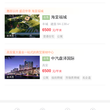
效果图
翘首以待 盛启华章 海棠褔城
海棠福城
在售
丰城
建面 94-138㎡
6500
元/平米
普通住宅
公寓
高安最大最全一站式的商贸展销中心
实景图
中汽森泽国际
在售
高安
6500
元/平米
公寓
临街商铺
市场类商铺
名企盘
效果图