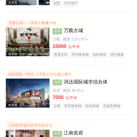
别墅
中式地产
万载古城——背靠大树赚大钱
万载古城
在售
万载
建面 113-137㎡
10000
元/平米
效果图
普通住宅
写字楼商铺
临街商铺
潜力楼盘
润达国际＊悦街 ５千抵２万火爆认筹中
润达国际城市综合体
在售
袁州
建面 38-45㎡
7000
元/平米
公寓
写字楼商铺
临街商铺
市场类商铺
效果图
商业街商铺
购物中心商铺
写字楼
产权式酒店
小户型
江南首府项目在售高层住宅
江南首府
在售