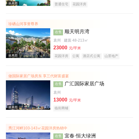
普通住宅
花园洋房
珍硒山河享誉尊养
效果图
顺天明月湾
在售
袁州
建面 48-213㎡
23000
元/平米
花园洋房
公寓
酒店式公寓
山景地产
旅游地产
做国际家居广场房东 享三代财富盛宴
广汇国际家居广场
在售
效果图
袁州
13000
元/平米
临街商铺
秀江河畔103-143㎡花园洋房热销中
宜春·恒大绿洲
在售