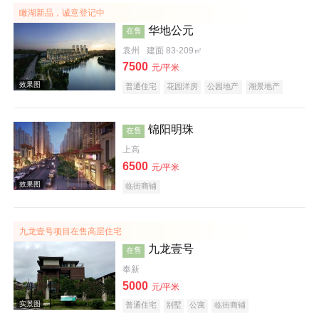
瞰湖新品，诚意登记中
华地公元
在售
效果图
袁州
建面 83-209㎡
7500
元/平米
普通住宅
花园洋房
公园地产
湖景地产
锦阳明珠
在售
上高
6500
元/平米
临街商铺
效果图
九龙壹号项目在售高层住宅
九龙壹号
在售
奉新
5000
元/平米
普通住宅
别墅
公寓
临街商铺