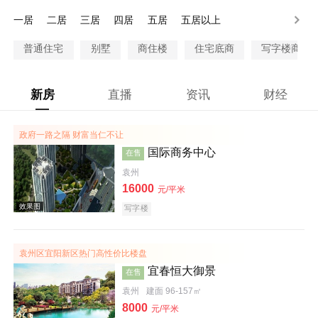
80-100万
100万以上
一居
二居
三居
四居
五居
五居以上
普通住宅
别墅
商住楼
住宅底商
写字楼商铺
新房
直播
资讯
财经
政府一路之隔 财富当仁不让
国际商务中心
在售
袁州
16000
元/平米
写字楼
袁州区宜阳新区热门高性价比楼盘
宜春恒大御景
在售
袁州
建面 96-157㎡
8000
元/平米