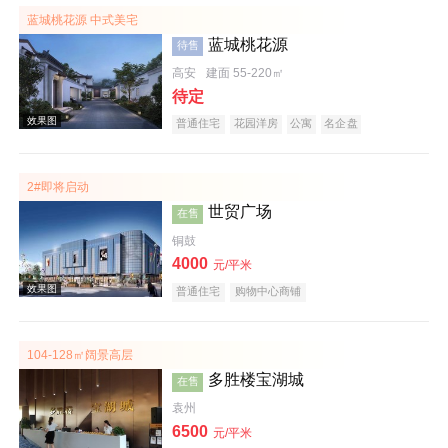
蓝城桃花源 中式美宅
蓝城桃花源
待售
高安
建面 55-220㎡
待定
普通住宅
花园洋房
公寓
名企盘
2#即将启动
实景图
世贸广场
在售
铜鼓
4000
元/平米
普通住宅
购物中心商铺
104-128㎡阔景高层
多胜楼宝湖城
在售
效果图
袁州
6500
元/平米