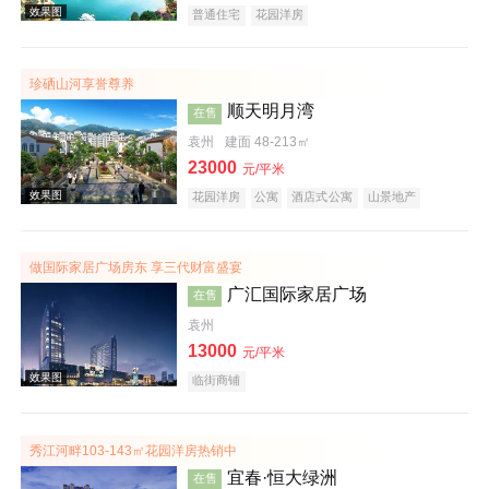
普通住宅
花园洋房
珍硒山河享誉尊养
效果图
顺天明月湾
在售
袁州
建面 48-213㎡
23000
元/平米
花园洋房
公寓
酒店式公寓
山景地产
旅游地产
做国际家居广场房东 享三代财富盛宴
广汇国际家居广场
在售
效果图
袁州
13000
元/平米
临街商铺
秀江河畔103-143㎡花园洋房热销中
宜春·恒大绿洲
在售