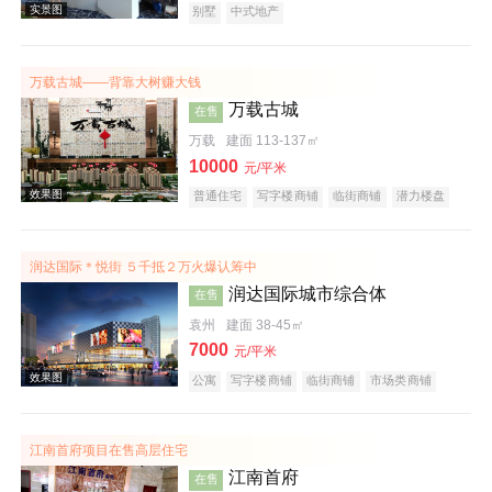
别墅
中式地产
万载古城——背靠大树赚大钱
万载古城
在售
万载
建面 113-137㎡
10000
元/平米
效果图
普通住宅
写字楼商铺
临街商铺
潜力楼盘
润达国际＊悦街 ５千抵２万火爆认筹中
润达国际城市综合体
在售
袁州
建面 38-45㎡
7000
元/平米
公寓
写字楼商铺
临街商铺
市场类商铺
效果图
商业街商铺
购物中心商铺
写字楼
产权式酒店
小户型
江南首府项目在售高层住宅
江南首府
在售