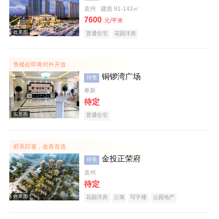
袁州
建面 91-143㎡
7600
效果图
元/平米
普通住宅
花园洋房
售楼处即将对外开放
铜锣湾广场
待售
奉新
待定
普通住宅
效果图
府系巨著，改善首选
金投正荣府
待售
袁州
待定
花园洋房
公寓
写字楼
公园地产
效果图