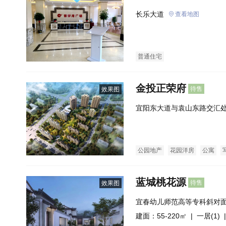
长乐大道
查看地图
普通住宅
金投正荣府
待售
效果图
宜阳东大道与袁山东路交汇
面）
公园地产
花园洋房
公寓
蓝城桃花源
待售
效果图
宜春幼儿师范高等专科斜对
建面：55-220㎡ |
一居(1)
|