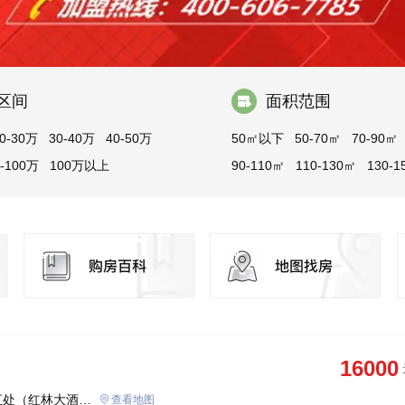
区间
面积范围
0-30万
30-40万
40-50万
50㎡以下
50-70㎡
70-90㎡
0-100万
100万以上
90-110㎡
110-130㎡
130-1
150㎡以上
16000
汇处（红林大酒店
查看地图