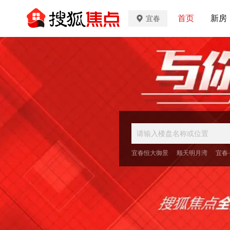
首页
新房
宜春
宜春恒大御景
顺天明月湾
宜春