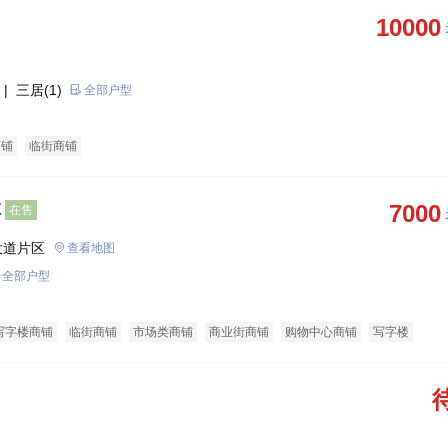
10000
| 三居(1)
全部户型
商铺
临街商铺
体
7000
在售
大道片区
查看地图
全部户型
写字楼商铺
临街商铺
市场类商铺
商业街商铺
购物中心商铺
写字楼