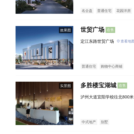
名企盘
普通住宅
花园洋房
世贸广场
在售
效果图
定江东路世贸广场
查看地
普通住宅
购物中心商铺
多胜楼宝湖城
在售
实景图
泸州大道宜阳学校往北800米
中式地产
别墅