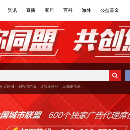
资讯
直播
家居
百科
海外
公益基金
·恒大绿洲
铜锣湾广场
金投正荣府
蓝城桃花源