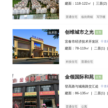
建面：118-122㎡ |
三居(2)
普通住宅
临街商铺
写字楼
创维城市之光
在售
效果图
宜春市经济技术开发区
查
建面：78-119㎡ |
二居(1)
|
科技住宅
普通住宅
金领国际和苑
在售
实景图
登高路与城南路交汇处
查
建面：86-135㎡ |
二居(1)
|
普通住宅
公寓