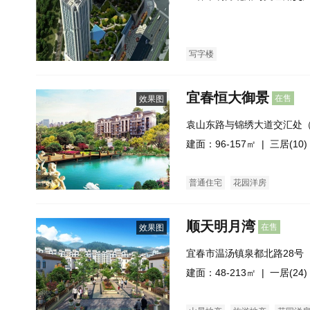
斜对面）
写字楼
宜春恒大御景
在售
效果图
袁山东路与锦绣大道交汇处
建面：96-157㎡ |
三居(10)
普通住宅
花园洋房
顺天明月湾
在售
效果图
宜春市温汤镇泉都北路28号
号）
建面：48-213㎡ |
一居(24)