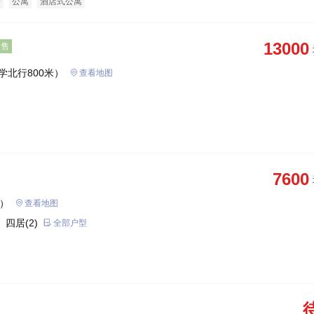
房
公寓
酒店式公寓
13000
在售
学北行800米）
查看地图
7600
庄）
查看地图
 四居(2)
全部户型