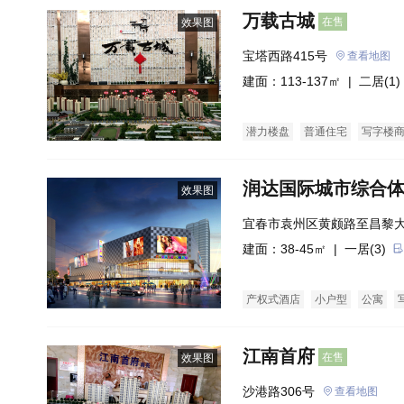
万载古城
在售
效果图
宝塔西路415号
查看地图
建面：113-137㎡ |
二居(1)
潜力楼盘
普通住宅
写字楼
润达国际城市综合
效果图
宜春市袁州区黄颇路至昌黎
建面：38-45㎡ |
一居(3)
产权式酒店
小户型
公寓
江南首府
在售
效果图
沙港路306号
查看地图