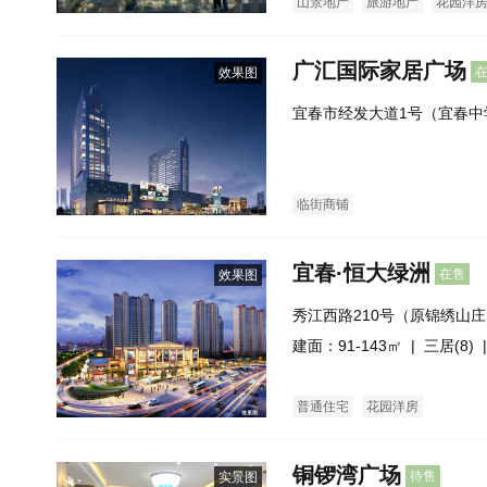
山景地产
旅游地产
花园洋
广汇国际家居广场
效果图
宜春市经发大道1号（宜春中
临街商铺
宜春·恒大绿洲
在售
效果图
秀江西路210号（原锦绣山
建面：91-143㎡ |
三居(8)
|
普通住宅
花园洋房
铜锣湾广场
待售
实景图