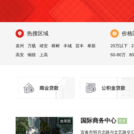
热搜区域
价格
袁州
万载
靖安
樟树
丰城
宜丰
奉新
20万以下
2
高安
铜鼓
上高
50-80万
8
国际商务中心
在售
效果图
宜春市明月北路与文艺路交