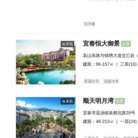
斜对面）
写字楼
宜春恒大御景
在售
效果图
袁山东路与锦绣大道交汇处
建面：96-157㎡ |
三居(10)
普通住宅
花园洋房
顺天明月湾
在售
效果图
宜春市温汤镇泉都北路28号
号）
建面：48-213㎡ |
一居(24)