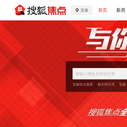
首页
新房
宜春
宜春恒大御景
顺天明月湾
宜春