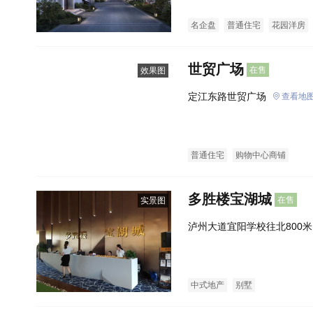
名企盘
普通住宅
花园洋房
世贸广场
在售
效果图
定江东路世贸广场
查看地
普通住宅
购物中心商铺
多胜楼宝湖城
在售
实景图
泸州大道宜阳学校往北800米
中式地产
别墅