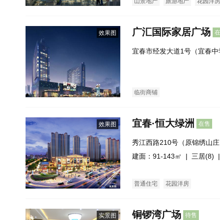
山景地产
旅游地产
花园洋
广汇国际家居广场
效果图
宜春市经发大道1号（宜春中
临街商铺
宜春·恒大绿洲
在售
效果图
秀江西路210号（原锦绣山
建面：91-143㎡ |
三居(8)
|
普通住宅
花园洋房
铜锣湾广场
待售
实景图