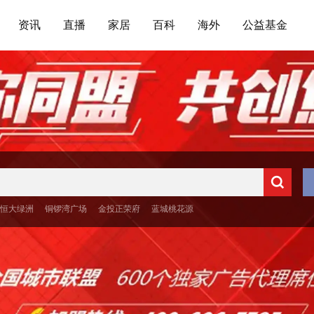
资讯
直播
家居
百科
海外
公益基金
·恒大绿洲
铜锣湾广场
金投正荣府
蓝城桃花源