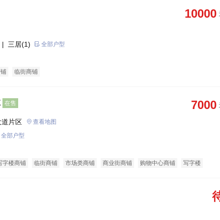
10000
| 三居(1)
全部户型
商铺
临街商铺
体
7000
在售
大道片区
查看地图
全部户型
写字楼商铺
临街商铺
市场类商铺
商业街商铺
购物中心商铺
写字楼