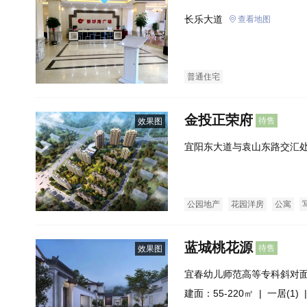
长乐大道
查看地图
普通住宅
金投正荣府
待售
效果图
宜阳东大道与袁山东路交汇
面）
公园地产
花园洋房
公寓
蓝城桃花源
待售
效果图
宜春幼儿师范高等专科斜对
建面：55-220㎡ |
一居(1)
|