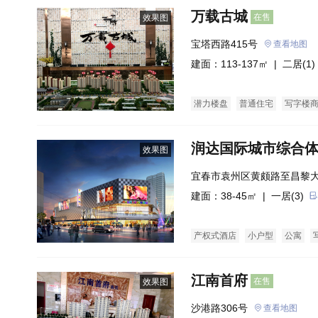
万载古城
在售
效果图
宝塔西路415号
查看地图
建面：113-137㎡ |
二居(1)
潜力楼盘
普通住宅
写字楼
润达国际城市综合
效果图
宜春市袁州区黄颇路至昌黎
建面：38-45㎡ |
一居(3)
产权式酒店
小户型
公寓
江南首府
在售
效果图
沙港路306号
查看地图