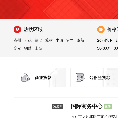
热搜区域
价格
袁州
万载
靖安
樟树
丰城
宜丰
奉新
20万以下
2
高安
铜鼓
上高
50-80万
8
国际商务中心
在售
效果图
宜春市明月北路与文艺路交