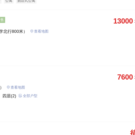
房
公寓
酒店式公寓
13000
在售
学北行800米）
查看地图
7600
庄）
查看地图
 四居(2)
全部户型