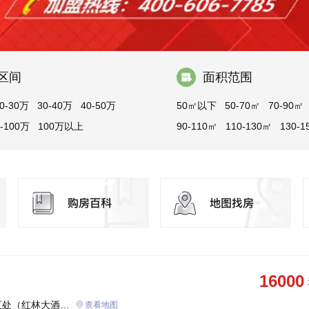
区间
面积范围
0-30万
30-40万
40-50万
50㎡以下
50-70㎡
70-90㎡
0-100万
100万以上
90-110㎡
110-130㎡
130-1
150㎡以上
16000
汇处（红林大酒店
查看地图