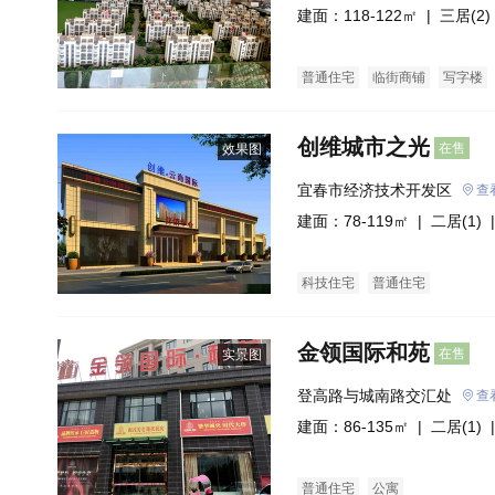
建面：118-122㎡ |
三居(2)
普通住宅
临街商铺
写字楼
创维城市之光
在售
效果图
宜春市经济技术开发区
查
建面：78-119㎡ |
二居(1)
|
科技住宅
普通住宅
金领国际和苑
在售
实景图
登高路与城南路交汇处
查
建面：86-135㎡ |
二居(1)
|
普通住宅
公寓