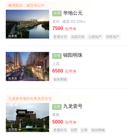
瞰湖新品，诚意登记中
华地公元
在售
效果图
袁州
建面 83-209㎡
7500
元/平米
普通住宅
花园洋房
公园地产
湖景地产
锦阳明珠
在售
上高
6500
元/平米
临街商铺
效果图
九龙壹号项目在售高层住宅
九龙壹号
在售
奉新
5000
元/平米
普通住宅
别墅
公寓
临街商铺