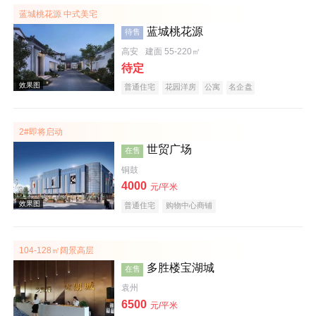
蓝城桃花源 中式美宅
蓝城桃花源
待售
高安
建面 55-220㎡
待定
普通住宅
花园洋房
公寓
名企盘
2#即将启动
实景图
世贸广场
在售
铜鼓
4000
元/平米
普通住宅
购物中心商铺
104-128㎡阔景高层
多胜楼宝湖城
在售
效果图
袁州
6500
元/平米