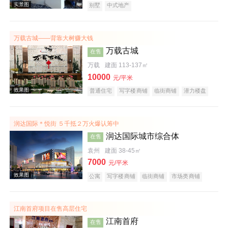
别墅
中式地产
万载古城——背靠大树赚大钱
万载古城
在售
万载
建面 113-137㎡
10000
元/平米
效果图
普通住宅
写字楼商铺
临街商铺
潜力楼盘
润达国际＊悦街 ５千抵２万火爆认筹中
润达国际城市综合体
在售
袁州
建面 38-45㎡
7000
元/平米
公寓
写字楼商铺
临街商铺
市场类商铺
效果图
商业街商铺
购物中心商铺
写字楼
产权式酒店
小户型
江南首府项目在售高层住宅
江南首府
在售