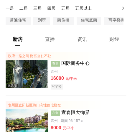
80-100万
100万以上
一居
二居
三居
四居
五居
五居以上
普通住宅
别墅
商住楼
住宅底商
写字楼商铺
新房
直播
资讯
财经
政府一路之隔 财富当仁不让
国际商务中心
在售
袁州
16000
元/平米
写字楼
袁州区宜阳新区热门高性价比楼盘
宜春恒大御景
在售
袁州
建面 96-157㎡
8000
元/平米