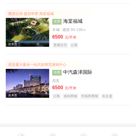
效果图
翘首以待 盛启华章 海棠褔城
海棠福城
在售
丰城
建面 94-138㎡
6500
元/平米
普通住宅
公寓
高安最大最全一站式的商贸展销中心
实景图
中汽森泽国际
在售
高安
6500
元/平米
公寓
临街商铺
市场类商铺
名企盘
效果图