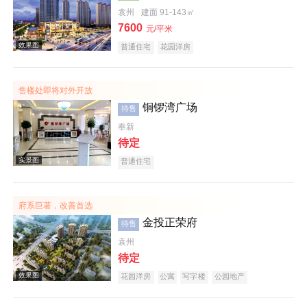
袁州
建面 91-143㎡
7600
效果图
元/平米
普通住宅
花园洋房
售楼处即将对外开放
铜锣湾广场
待售
奉新
待定
普通住宅
效果图
府系巨著，改善首选
金投正荣府
待售
袁州
待定
花园洋房
公寓
写字楼
公园地产
效果图