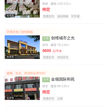
奉新
建面 118-122㎡
待定
普通住宅
临街商铺
写字楼
实景图
开发区热门劲销楼盘
创维城市之光
在售
袁州
建面 78-119㎡
4600
元/平米
普通住宅
科技住宅
健康、生态、舒适的品质住区!
效果图
金领国际和苑
在售
靖安
建面 86-135㎡
待定
普通住宅
公寓