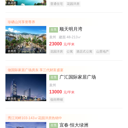
普通住宅
花园洋房
珍硒山河享誉尊养
效果图
顺天明月湾
在售
袁州
建面 48-213㎡
23000
元/平米
花园洋房
公寓
酒店式公寓
山景地产
旅游地产
做国际家居广场房东 享三代财富盛宴
广汇国际家居广场
在售
效果图
袁州
13000
元/平米
临街商铺
秀江河畔103-143㎡花园洋房热销中
宜春·恒大绿洲
在售