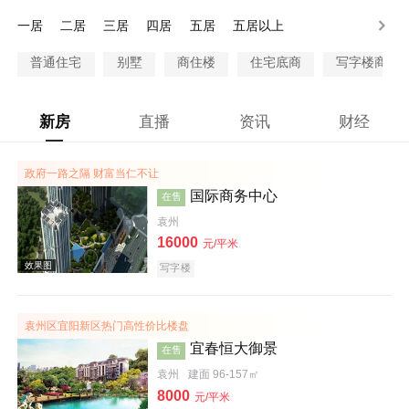
80-100万
100万以上
一居
二居
三居
四居
五居
五居以上
普通住宅
别墅
商住楼
住宅底商
写字楼商铺
新房
直播
资讯
财经
政府一路之隔 财富当仁不让
国际商务中心
在售
袁州
16000
元/平米
写字楼
袁州区宜阳新区热门高性价比楼盘
宜春恒大御景
在售
袁州
建面 96-157㎡
8000
元/平米