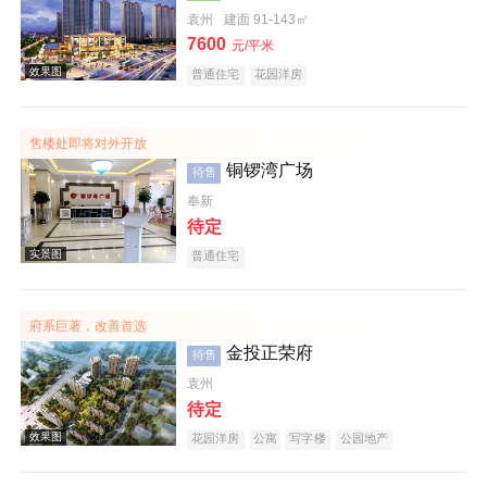
袁州
建面 91-143㎡
7600
效果图
元/平米
普通住宅
花园洋房
售楼处即将对外开放
铜锣湾广场
待售
奉新
待定
普通住宅
效果图
府系巨著，改善首选
金投正荣府
待售
袁州
待定
花园洋房
公寓
写字楼
公园地产
效果图