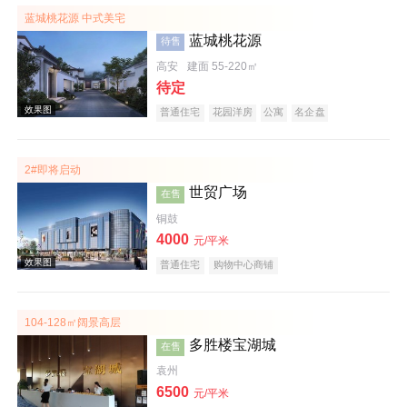
蓝城桃花源 中式美宅
蓝城桃花源
待售
高安
建面 55-220㎡
待定
普通住宅
花园洋房
公寓
名企盘
2#即将启动
实景图
世贸广场
在售
铜鼓
4000
元/平米
普通住宅
购物中心商铺
104-128㎡阔景高层
多胜楼宝湖城
在售
效果图
袁州
6500
元/平米