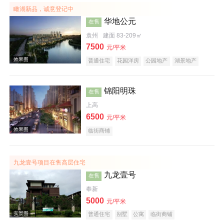
瞰湖新品，诚意登记中
华地公元
在售
效果图
袁州
建面 83-209㎡
7500
元/平米
普通住宅
花园洋房
公园地产
湖景地产
锦阳明珠
在售
上高
6500
元/平米
临街商铺
效果图
九龙壹号项目在售高层住宅
九龙壹号
在售
奉新
5000
元/平米
普通住宅
别墅
公寓
临街商铺