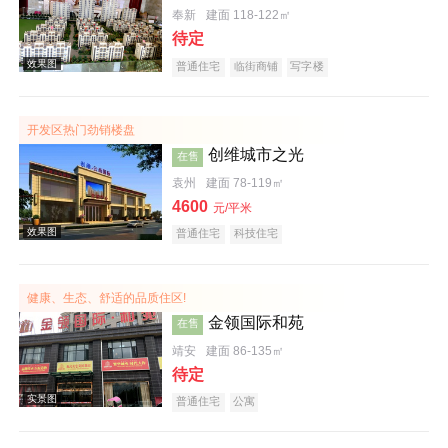
奉新
建面 118-122㎡
待定
普通住宅
临街商铺
写字楼
实景图
开发区热门劲销楼盘
创维城市之光
在售
袁州
建面 78-119㎡
4600
元/平米
普通住宅
科技住宅
健康、生态、舒适的品质住区!
效果图
金领国际和苑
在售
靖安
建面 86-135㎡
待定
普通住宅
公寓