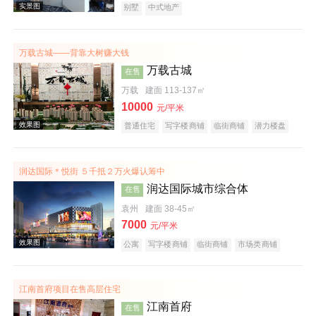
别墅
中式地产
万载古城——背靠大树赚大钱
万载古城
在售
万载
建面 113-137㎡
10000
元/平米
效果图
普通住宅
写字楼商铺
临街商铺
潜力楼盘
润达国际＊悦街 ５千抵２万火爆认筹中
润达国际城市综合体
在售
袁州
建面 38-45㎡
7000
元/平米
公寓
写字楼商铺
临街商铺
市场类商铺
效果图
商业街商铺
购物中心商铺
写字楼
产权式酒店
小户型
江南首府项目在售高层住宅
江南首府
在售