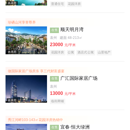
普通住宅
花园洋房
珍硒山河享誉尊养
效果图
顺天明月湾
在售
袁州
建面 48-213㎡
23000
元/平米
花园洋房
公寓
酒店式公寓
山景地产
旅游地产
做国际家居广场房东 享三代财富盛宴
广汇国际家居广场
在售
效果图
袁州
13000
元/平米
临街商铺
秀江河畔103-143㎡花园洋房热销中
宜春·恒大绿洲
在售