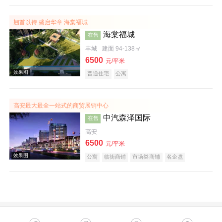
效果图
翘首以待 盛启华章 海棠褔城
海棠福城
在售
丰城
建面 94-138㎡
6500
元/平米
普通住宅
公寓
高安最大最全一站式的商贸展销中心
实景图
中汽森泽国际
在售
高安
6500
元/平米
公寓
临街商铺
市场类商铺
名企盘
效果图