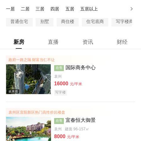
80-100万
100万以上
一居
二居
三居
四居
五居
五居以上
普通住宅
别墅
商住楼
住宅底商
写字楼商铺
新房
直播
资讯
财经
政府一路之隔 财富当仁不让
国际商务中心
在售
袁州
16000
元/平米
写字楼
袁州区宜阳新区热门高性价比楼盘
宜春恒大御景
在售
袁州
建面 96-157㎡
8000
元/平米