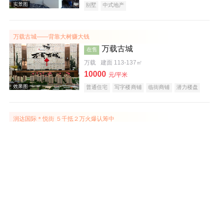
别墅
中式地产
万载古城——背靠大树赚大钱
万载古城
在售
万载
建面 113-137㎡
10000
元/平米
效果图
普通住宅
写字楼商铺
临街商铺
潜力楼盘
润达国际＊悦街 ５千抵２万火爆认筹中
润达国际城市综合体
在售
袁州
建面 38-45㎡
7000
元/平米
公寓
写字楼商铺
临街商铺
市场类商铺
效果图
商业街商铺
购物中心商铺
写字楼
产权式酒店
小户型
江南首府项目在售高层住宅
江南首府
在售