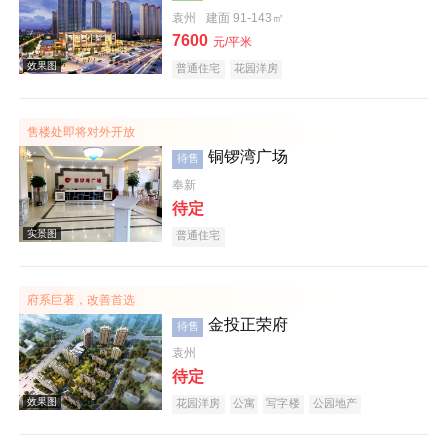
袁州
建面 91-143㎡
7600
效果图
元/平米
普通住宅
花园洋房
售楼处即将对外开放
铜锣湾广场
待售
奉新
待定
普通住宅
效果图
府系巨著，改善首选
金投正荣府
待售
袁州
待定
花园洋房
公寓
写字楼
公园地产
效果图