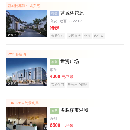
蓝城桃花源 中式美宅
蓝城桃花源
待售
高安
建面 55-220㎡
待定
普通住宅
花园洋房
公寓
名企盘
2#即将启动
实景图
世贸广场
在售
铜鼓
4000
元/平米
普通住宅
购物中心商铺
104-128㎡阔景高层
多胜楼宝湖城
在售
效果图
袁州
6500
元/平米