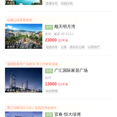
普通住宅
花园洋房
珍硒山河享誉尊养
效果图
顺天明月湾
在售
袁州
建面 48-213㎡
23000
元/平米
花园洋房
公寓
酒店式公寓
山景地产
旅游地产
做国际家居广场房东 享三代财富盛宴
广汇国际家居广场
在售
效果图
袁州
13000
元/平米
临街商铺
秀江河畔103-143㎡花园洋房热销中
宜春·恒大绿洲
在售