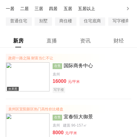
80-100万
100万以上
一居
二居
三居
四居
五居
五居以上
普通住宅
别墅
商住楼
住宅底商
写字楼商铺
新房
直播
资讯
财经
政府一路之隔 财富当仁不让
国际商务中心
在售
袁州
16000
元/平米
写字楼
袁州区宜阳新区热门高性价比楼盘
宜春恒大御景
在售
袁州
建面 96-157㎡
8000
元/平米