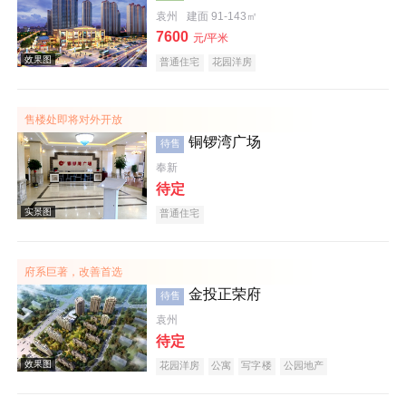
袁州
建面 91-143㎡
7600
效果图
元/平米
普通住宅
花园洋房
售楼处即将对外开放
铜锣湾广场
待售
奉新
待定
普通住宅
效果图
府系巨著，改善首选
金投正荣府
待售
袁州
待定
花园洋房
公寓
写字楼
公园地产
效果图