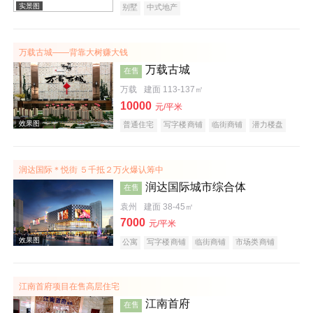
别墅
中式地产
万载古城——背靠大树赚大钱
万载古城
在售
万载
建面 113-137㎡
10000
元/平米
效果图
普通住宅
写字楼商铺
临街商铺
潜力楼盘
润达国际＊悦街 ５千抵２万火爆认筹中
润达国际城市综合体
在售
袁州
建面 38-45㎡
7000
元/平米
公寓
写字楼商铺
临街商铺
市场类商铺
效果图
商业街商铺
购物中心商铺
写字楼
产权式酒店
小户型
江南首府项目在售高层住宅
江南首府
在售