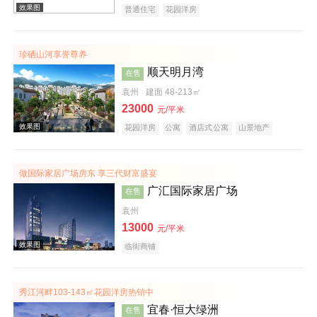
普通住宅
花园洋房
珍硒山河享誉尊养
效果图
顺天明月湾
在售
袁州
建面 48-213㎡
23000
元/平米
花园洋房
公寓
酒店式公寓
山景地产
旅游地产
做国际家居广场房东 享三代财富盛宴
广汇国际家居广场
在售
效果图
袁州
13000
元/平米
临街商铺
秀江河畔103-143㎡花园洋房热销中
宜春·恒大绿洲
在售