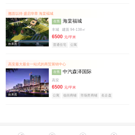
效果图
翘首以待 盛启华章 海棠褔城
海棠福城
在售
丰城
建面 94-138㎡
6500
元/平米
普通住宅
公寓
高安最大最全一站式的商贸展销中心
实景图
中汽森泽国际
在售
高安
6500
元/平米
公寓
临街商铺
市场类商铺
名企盘
效果图