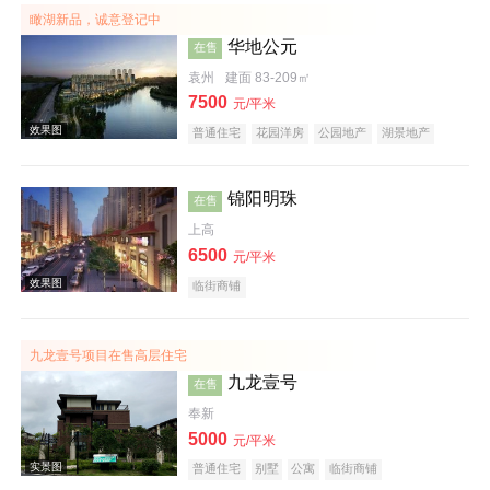
瞰湖新品，诚意登记中
华地公元
在售
效果图
袁州
建面 83-209㎡
7500
元/平米
普通住宅
花园洋房
公园地产
湖景地产
锦阳明珠
在售
上高
6500
元/平米
临街商铺
效果图
九龙壹号项目在售高层住宅
九龙壹号
在售
奉新
5000
元/平米
普通住宅
别墅
公寓
临街商铺