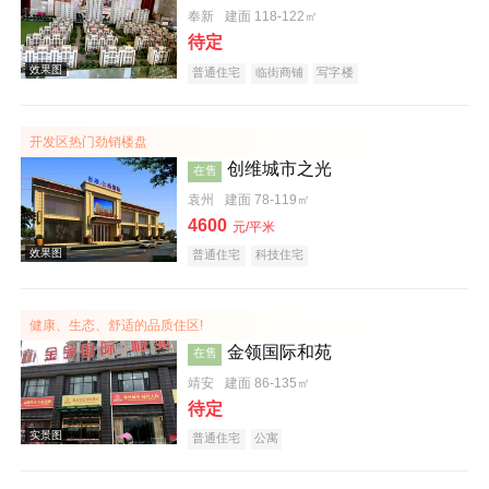
奉新
建面 118-122㎡
待定
普通住宅
临街商铺
写字楼
实景图
开发区热门劲销楼盘
创维城市之光
在售
袁州
建面 78-119㎡
4600
元/平米
普通住宅
科技住宅
健康、生态、舒适的品质住区!
效果图
金领国际和苑
在售
靖安
建面 86-135㎡
待定
普通住宅
公寓