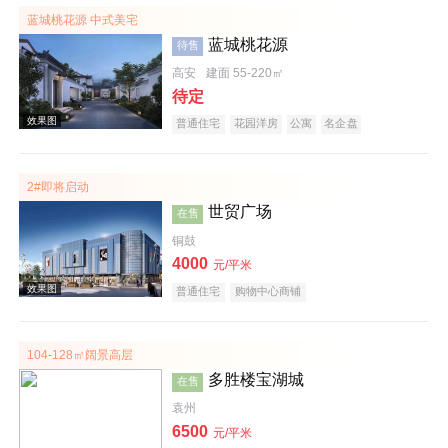
蓝城桃花源 中式美宅
蓝城桃花源
待售
高安
建面 55-220㎡
待定
普通住宅
花园洋房
公寓
名企盘
2#即将启动
实景图
世贸广场
在售
铜鼓
4000
元/平米
普通住宅
购物中心商铺
104-128㎡阔景高层
多胜楼宝湖城
在售
效果图
袁州
6500
元/平米