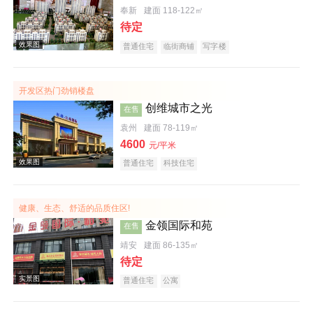
奉新
建面 118-122㎡
待定
普通住宅
临街商铺
写字楼
实景图
开发区热门劲销楼盘
创维城市之光
在售
袁州
建面 78-119㎡
4600
元/平米
普通住宅
科技住宅
健康、生态、舒适的品质住区!
效果图
金领国际和苑
在售
靖安
建面 86-135㎡
待定
普通住宅
公寓