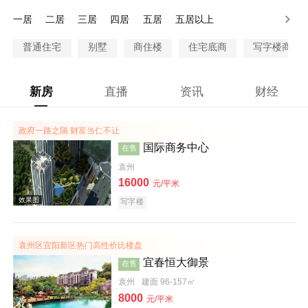
80-100万
100万以上
一居
二居
三居
四居
五居
五居以上
普通住宅
别墅
商住楼
住宅底商
写字楼商铺
新房
直播
资讯
财经
政府一路之隔 财富当仁不让
国际商务中心
在售
袁州
16000
元/平米
写字楼
袁州区宜阳新区热门高性价比楼盘
宜春恒大御景
在售
袁州
建面 96-157㎡
8000
元/平米