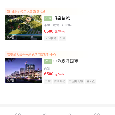
效果图
翘首以待 盛启华章 海棠褔城
海棠福城
在售
丰城
建面 94-138㎡
6500
元/平米
普通住宅
公寓
高安最大最全一站式的商贸展销中心
实景图
中汽森泽国际
在售
高安
6500
元/平米
公寓
临街商铺
市场类商铺
名企盘
效果图