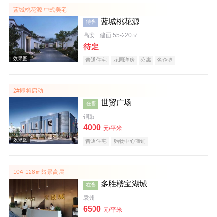
蓝城桃花源 中式美宅
蓝城桃花源
待售
高安
建面 55-220㎡
待定
普通住宅
花园洋房
公寓
名企盘
2#即将启动
实景图
世贸广场
在售
铜鼓
4000
元/平米
普通住宅
购物中心商铺
104-128㎡阔景高层
多胜楼宝湖城
在售
效果图
袁州
6500
元/平米