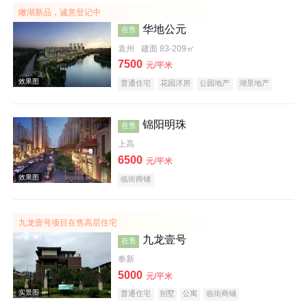
瞰湖新品，诚意登记中
华地公元
在售
效果图
袁州
建面 83-209㎡
7500
元/平米
普通住宅
花园洋房
公园地产
湖景地产
锦阳明珠
在售
上高
6500
元/平米
临街商铺
效果图
九龙壹号项目在售高层住宅
九龙壹号
在售
奉新
5000
元/平米
普通住宅
别墅
公寓
临街商铺