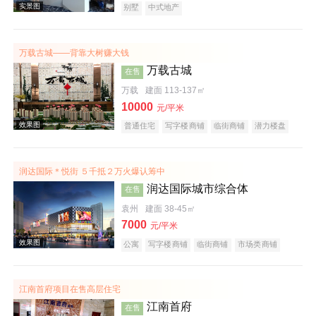
别墅
中式地产
万载古城——背靠大树赚大钱
万载古城
在售
万载
建面 113-137㎡
10000
元/平米
效果图
普通住宅
写字楼商铺
临街商铺
潜力楼盘
润达国际＊悦街 ５千抵２万火爆认筹中
润达国际城市综合体
在售
袁州
建面 38-45㎡
7000
元/平米
公寓
写字楼商铺
临街商铺
市场类商铺
效果图
商业街商铺
购物中心商铺
写字楼
产权式酒店
小户型
江南首府项目在售高层住宅
江南首府
在售