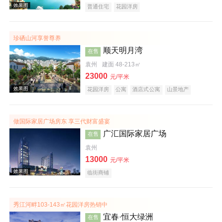
普通住宅
花园洋房
珍硒山河享誉尊养
效果图
顺天明月湾
在售
袁州
建面 48-213㎡
23000
元/平米
花园洋房
公寓
酒店式公寓
山景地产
旅游地产
做国际家居广场房东 享三代财富盛宴
广汇国际家居广场
在售
效果图
袁州
13000
元/平米
临街商铺
秀江河畔103-143㎡花园洋房热销中
宜春·恒大绿洲
在售