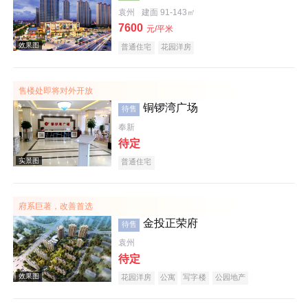
袁州
建面 91-143㎡
7600
效果图
元/平米
普通住宅
花园洋房
售楼处即将对外开放
铜锣湾广场
待售
奉新
待定
普通住宅
效果图
府系巨著，改善首选
金投正荣府
待售
袁州
待定
花园洋房
公寓
写字楼
公园地产
效果图